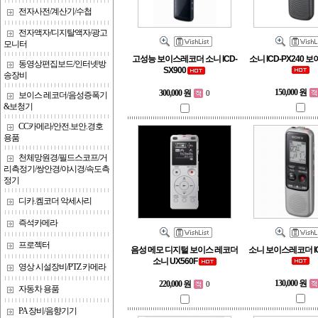
전자사전/계산기/수첩
전자액자/디지탈액자/광고
모니터
고성능 보이스레코더 소니 ICD-
소니 ICD-PX240
동영상편집보드/인터넷방
SX900
송장비
150,000 원
300,000 원
0
보이스 레코더/음성증폭기
&보청기
CC카메라/안전.보안.경호
용품
천체망원경/필드스코프/거
리측정기/쌍안경/야시경/속도측
정기
디카.켐코더 악세사리
즉석카메라
프로젝터
음성 메모 디지털 보이스 레코더
소니 보이스레코더 IC
소니 UX560F
영상 시설장비/PTZ 카메라
130,000 원
220,000 원
0
자동차 용품
PA 장비/음향기기