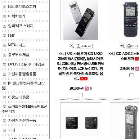
HIFI 오디오.스피커
어학학습기
알파/하프 스터디
PMP
MP3/라디오
소니 보이스레코더 ICD-UX80
소니 ICD-AX412 
블루투스 제품
2GB/575시간35분, 플래시메모
스레코더
리, 2GB, 48g, 커버방식USB커넥
DVD/VTR 플레이어/엠프
터, 디바이드, LCF, 노이즈컷, 한
250,000 원
글지원, 반복재생, 속도조절, 음
가전제품/생활용품
성...
[이월상품/전시품/중고상
품]
200,000 원
0
아웃도어 용품
스마트폰&테블릿&핸드폰
주변기기
자전거.자전거용품
기타