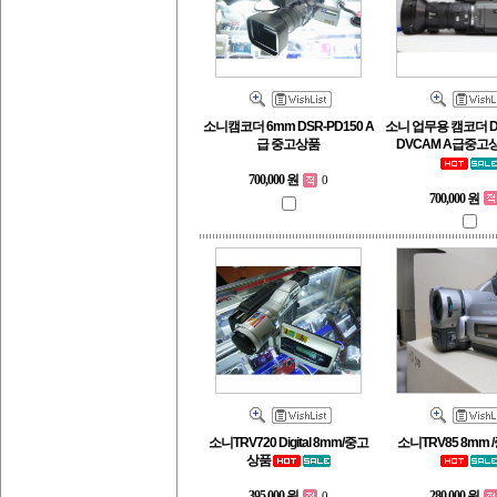
소니캠코더 6mm DSR-PD150 A
소니 업무용 캠코더 DS
급 중고상품
DVCAM A급중고
700,000 원
0
700,000 원
소니TRV720 Digital 8mm/중고
소니TRV85 8mm
상품
395,000 원
280,000 원
0