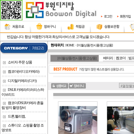
반갑습니다. 항상 저렴한가격과 최상의서비스로 고객님을 모시겠습니다.
현재위치
:
HOME
>
[이월상품/전시품/중고상품]
배터리
|
켐코더
|
빔
[이월상품/전시품/중고상품]
소비자 주문 상품
켐코더(비디오카메라)
디지털카메라 (디카)
DSLR 카메라/미러리스/하
이브리드
캠코더/DSLR카메라 흔들
림 방지 촬영장비
드론,헬리캠,
스튜디오 . 쇼핑몰 촬영 조
명셋트