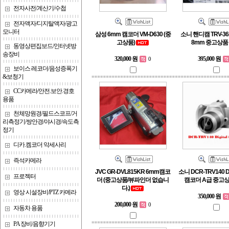
전자사전/계산기/수첩
전자액자/디지탈액자/광고
모니터
삼성 6mm 캠코더 VM-D630 (중
소니 핸디캠 TRV-361
고상품)
8mm 중고상품
동영상편집보드/인터넷방
송장비
320,000 원
395,000 원
0
보이스 레코더/음성증폭기
&보청기
CC카메라/안전.보안.경호
용품
천체망원경/필드스코프/거
리측정기/쌍안경/야시경/속도측
정기
디카.켐코더 악세사리
즉석카메라
JVC GR-DVL815KR 6mm캠코
소니 DCR-TRV140 Di
프로젝터
더 (중고상품/뷰파인더 없습니
캠코더 A급 중고
다.)
영상 시설장비/PTZ 카메라
350,000 원
200,000 원
0
자동차 용품
PA 장비/음향기기