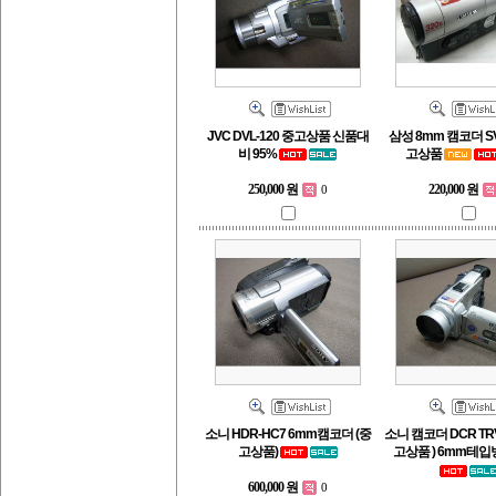
JVC DVL-120 중고상품 신품대
삼성 8mm 캠코더 SV
비 95%
고상품
250,000 원
220,000 원
0
소니 HDR-HC7 6mm캠코더 (중
소니 캠코더 DCR TR
고상품)
고상품 ) 6mm테
600,000 원
0