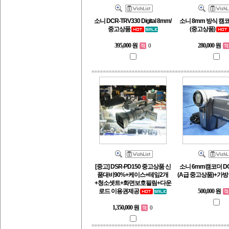
소니 DCR-TRV330 Digital 8mm/
소니 8mm 방식 캠코
중고상품
(중고상품)
395,000 원
280,000 원
0
[중고] DSR-PD150 중고상품 신
소니 6mm캠코더 DC
품대비90%+케이스+테잎2개
(A급 중고상품)+가방
+청소셋트+화면보호필림+다운
로드 이용권제공
500,000 원
1,350,000 원
0