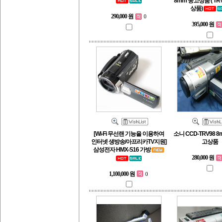
8mm 중고상품 ( TRV
상품)
290,000 원
0
395,000 원
[Wi-Fi 무선랜 기능을 이용하여
소니 CCD-TRV98 
인터넷 생방송/아프리카TV지원]
고상품
삼성전자 HMX-S16 가방
280,000 원
1,100,000 원
0