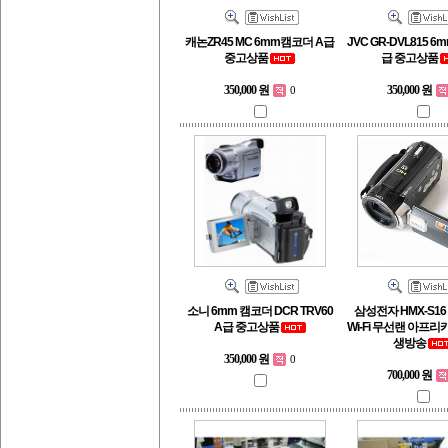
캐논ZR45 MC 6mm캠코더 A급
JVC GR-DVL815 
중고상품
급 중고상품
350,000 원
350,000 원
0
소니 6mm 캠코더 DCR TRV60
삼성전자 HMX-S1
A급 중고상품
Wi-Fi 무선랜 아프리
생방송
350,000 원
0
700,000 원