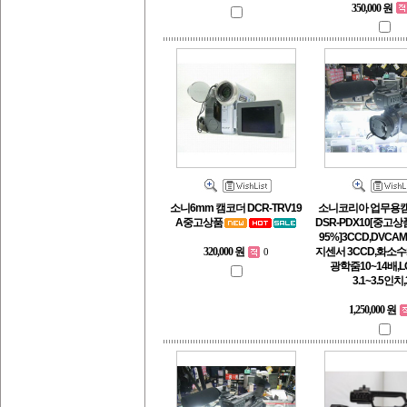
350,000 원
소니6mm 캠코더 DCR-TRV19
소니코리아 업무용캠
A중고상품
DSR-PDX10[중고
95%]3CCD,DVCA
지센서 3CCD,화소수
320,000 원
0
광학줌10~14배,
3.1~3.5인치,3.
1,250,000 원