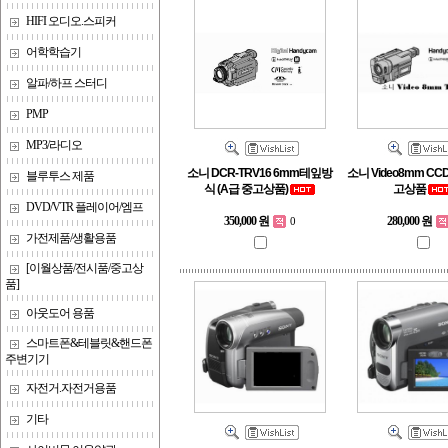
HIFI 오디오.스피커
어학학습기
알파/하프 스터디
PMP
MP3/라디오
소니 DCR-TRV16 6mm테잎방
소니 Video8mm CCD
블루투스 제품
식 (A급 중고상품)
고상품
DVD/VTR 플레이어/엠프
350,000 원
280,000 원
0
가전제품/생활용품
[이월상품/전시품/중고상
품]
아웃도어 용품
스마트폰&테블릿&핸드폰
주변기기
자전거.자전거용품
기타