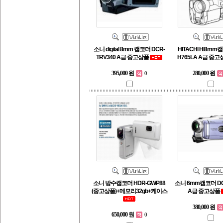
소니 digital 8mm 캠코더 DCR-
HITACHI HI8mm
TRV340 A급 중고상품
H765LA A급 중
395,000 원
280,000 원
0
소니 방수캠코더 HDR-GWP88
소니 6mm캠코더 DC
(중고상품)+메모리32gb+케이스
A급 중고상품
380,000 원
650,000 원
0