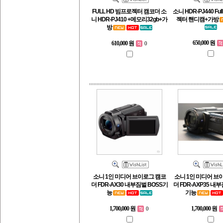
FULL HD 빔프로젝터 캠코더 소
소니 HDR-PJ440 Fu
니 HDR-PJ410 +메모리32gb+가
젝터 핸디캠+가방
방
650,000 원
610,000 원
0
소니 1인 미디어 브이로그 캠코
소니 1인 미디어 브
더 FDR-AX30 내부짐벌 BOSS기
더 FDR-AXP35 내부
능
기능
1,700,000 원
1,700,000 원
0