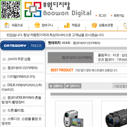
반갑습니다. 항상 저렴한가격과 최상의서비스로 고객님을 모시겠습니다.
현재위치
:
HOME
>
켐코더(비디오카메라)
올림푸스
|
리코
|
삼
켐코더(비디오카메라)
소비자 주문 상품
포츠 캠코더
|
기타브
켐코더(비디오카메라)
디지털카메라 (디카)
DSLR 카메라/미러리스/하
이브리드
캠코더/DSLR카메라 흔들
림 방지 촬영장비
드론,헬리캠,
스튜디오 . 쇼핑몰 촬영 조
명셋트