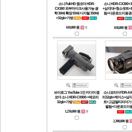
소니 Full-HD 캠코더 HDR-
소니 HDR-CX380+
CX380 외부마이크사용가능 광
+삼각대+청소셋트+
학 30배 확장 55배 디지털 350배
림+다운로드이용
+32gb+가방
610,000 원
650,000 원
0
브이로그 YouTube 1인 미디어 캠
소니코리아 FDR-AX
코더 소니 HDR-CX900 +메모리
리32gb+케이스+삼
32gb+가방
트+고급멀티리더기
필림+다운로드이
1,250,000 원
0
2,300,000 원