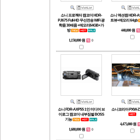
소니 프로젝터 캠코더 HDR-
소니 액션캠 HDR-A
PJ675 Full-HD 무선전송 WiFi 광
트뷰+메모리 64gb
학줌 30배줌 +메모리64GB+가
방
440,000 원
1,150,000 원
0
소니 FDR-AXP55 1인 미디어 브
소니코리아 PXW-Z
이로그 캠코더 내부짐벌 BOSS
기능
4,475,000 원
1,680,000 원
0