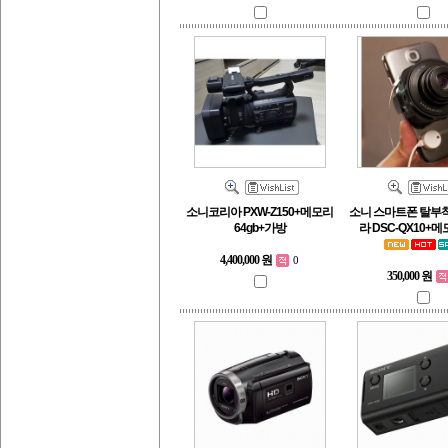
소니코리아 PXW-Z150+메모리
소니 스마트폰 탈부
64gb+가방
라 DSC-QX10+메
4,400,000 원
0
350,000 원