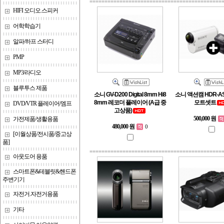
HIFI 오디오.스피커
어학학습기
알파/하프 스터디
PMP
MP3/라디오
블루투스 제품
소니 GV-D200 Digital 8mm Hi8
소니 액션캠 HDR-AS
8mm 레코더 플레이어 (A급 중
모트셋트
DVD/VTR 플레이어/엠프
고상품)
500,000 원
가전제품/생활용품
480,000 원
0
[이월상품/전시품/중고상
품]
아웃도어 용품
스마트폰&테블릿&핸드폰
주변기기
자전거.자전거용품
기타