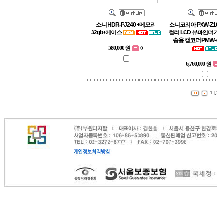
소니 HDR-PJ240 +메모리
소니코리아 PXW-Z100
32gb+케이스
컬러 LCD 뷰파인더
송용 캠코더 PMW-
580,000 원
0
6,760,000 원
1
[