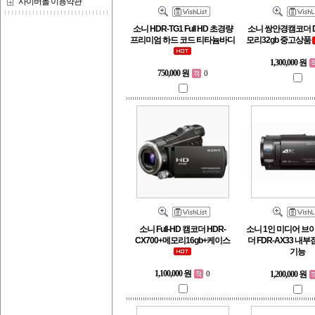
사이버몰 이용약관
소니 HDR-TG1 Full HD 초경량
소니 쌍안경캠코더 DE
프리미엄 하드 코드 티타늄바디
모리32gb 중고상품
1,300,000 원
750,000 원
0
소니 Full-HD 캠코더 HDR-
소니 1인 미디어 브
CX700+메모리16gb+케이스
더 FDR-AX33 내부
기능
1,100,000 원
1,200,000 원
0