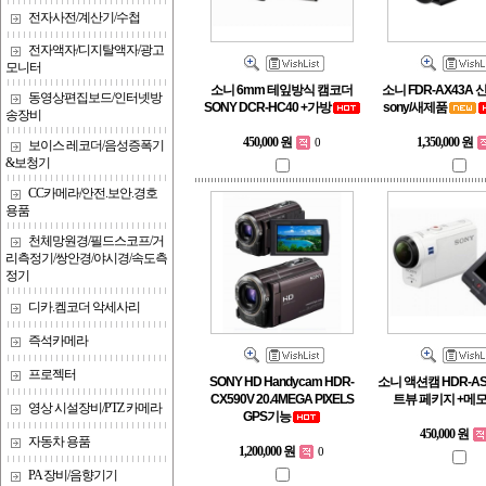
전자사전/계산기/수첩
전자액자/디지탈액자/광고
모니터
소니 6mm 테잎방식 캠코더
소니 FDR-AX43A
동영상편집보드/인터넷방
SONY DCR-HC40 +가방
sony/새제품
송장비
450,000 원
1,350,000 원
0
보이스 레코더/음성증폭기
&보청기
CC카메라/안전.보안.경호
용품
천체망원경/필드스코프/거
리측정기/쌍안경/야시경/속도측
정기
디카.켐코더 악세사리
즉석카메라
프로젝터
SONY HD Handycam HDR-
소니 액션캠 HDR-AS
CX590V 20.4MEGA PIXELS
트뷰 페키지 +메모
영상 시설장비/PTZ 카메라
GPS기능
450,000 원
자동차 용품
1,200,000 원
0
PA 장비/음향기기