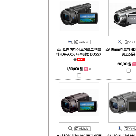
소니1인 미디어 브이로그 캠코
소니6mm캠코더 HDR
더 FDR-AX53 내부짐벌 BOSS기
중고상품
능
600,000 원
1,500,000 원
0