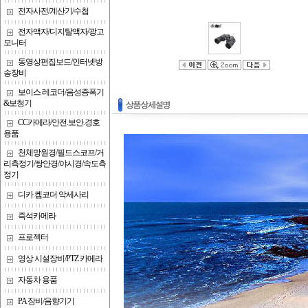
전자사전/계산기/수첩
전자액자/디지탈액자/광고
모니터
동영상편집보드/인터넷방
송장비
보이스 레코더/음성증폭기
&보청기
CC카메라/안전.보안.경호
용품
천체망원경/필드스코프/거
리측정기/쌍안경/야시경/속도측
정기
디카.켐코더 악세사리
즉석카메라
프로젝터
영상 시설장비/PTZ 카메라
자동차 용품
PA 장비/음향기기