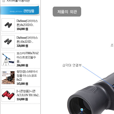
사이버몰 이용약관
DiaStone(다이아스
톤) 8x25 ED D...
184,000 원
DiaStone(다이아스
톤) 10x32 ED ...
320,000 원
보스마 F900x70 AZ
아스트로2 [필수
품...
266,000 원
쌍안경) 스테이너
정품 미니스코프
8x22
145,000 원
[니콘정품] 니콘
ACULON T01 10x2...
114,000 원