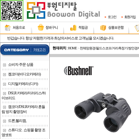
반갑습니다. 항상 저렴한가격과 최상의서비스로 고객님을 모시겠습니다.
현재위치
:
HOME
>
천체망원경/필드스코프/거리측정기/쌍안경
소비자 주문 상품
켐코더(비디오카메라)
디지털카메라 (디카)
DSLR 카메라/미러리스/하
이브리드
캠코더/DSLR카메라 흔들
림 방지 촬영장비
드론,헬리캠,
스튜디오 . 쇼핑몰 촬영 조
명셋트