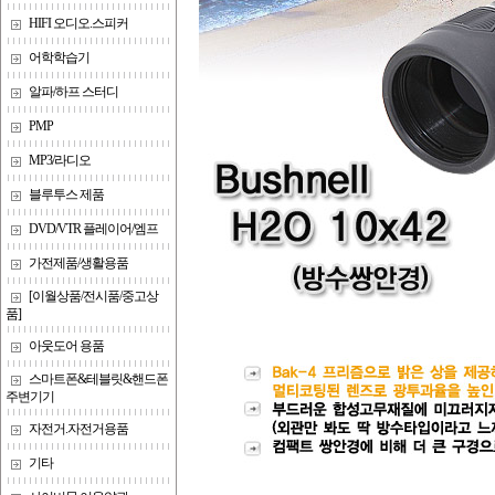
HIFI 오디오.스피커
어학학습기
알파/하프 스터디
PMP
MP3/라디오
블루투스 제품
DVD/VTR 플레이어/엠프
가전제품/생활용품
[이월상품/전시품/중고상
품]
아웃도어 용품
스마트폰&테블릿&핸드폰
주변기기
자전거.자전거용품
기타