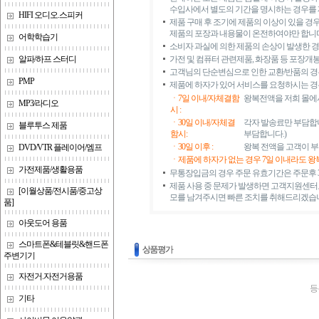
수입사에서 별도의 기간을 명시하는 경우를 제
HIFI 오디오.스피커
제품 구매 후 조기에 제품의 이상이 있을 경우(
제품의 포장과 내용물이 온전하여야만 합니다
어학학습기
소비자 과실에 의한 제품의 손상이 발생한 경우
알파/하프 스터디
가전 및 컴퓨터 관련제품, 화장품 등 포장개
고객님의 단순변심으로 인한 교환/반품의 경
PMP
제품에 하자가 있어 서비스를 요청하시는 경
ㆍ7일 이내/자체결함
왕복전액을 저희 몰에
MP3/라디오
시 :
ㆍ30일 이내/자체결
각자 발송료만 부담합니
블루투스 제품
함시:
부담합니다.)
ㆍ30일 이후 :
왕복 전액을 고객이 
DVD/VTR 플레이어/엠프
ㆍ제품에 하자가 없는 경우 7일 이내라도 
가전제품/생활용품
무통장입금의 경우 주문 유효기간은 주문후 3
제품 사용 중 문제가 발생하면 고객지원센터로
[이월상품/전시품/중고상
모를 남겨주시면 빠른 조치를 취해드리겠습
품]
아웃도어 용품
스마트폰&테블릿&핸드폰
주변기기
자전거.자전거용품
등
기타