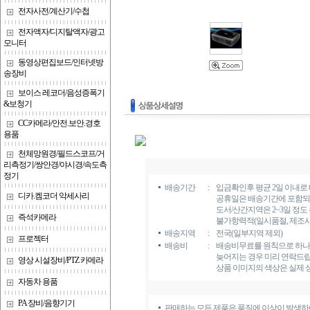
전자사전/계산기/수첩
전자액자/디지탈액자/광고
모니터
동영상편집보드/인터넷방
송장비
보이스 레코더/음성증폭기
&보청기
CC카메라/안전.보안.경호
용품
천체망원경/필드스코프/거
리측정기/쌍안경/야시경/속도측
정기
배송기간
:
입금확인후 평균 2일 이내로
디카.켐코더 악세사리
공휴일은 배송기간에 포함되
도서/산간지역은 2~3일 정도
즉석카메라
불가항력적(일시품절, 제조사 
배송지역
:
전국(일부지역 제외)
프로젝터
배송비
:
배송비무료를 원칙으로 하나 
늦어지는 경우 미리 연락드립
영상 시설장비/PTZ 카메라
상품 이미지의 색상은 실제 
자동차 용품
PA 장비/음향기기
판매하는 모든 제품은 품질에 이상이 발생하