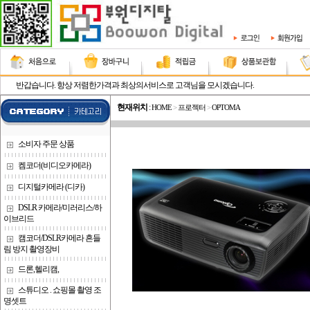
반갑습니다. 항상 저렴한가격과 최상의서비스로 고객님을 모시겠습니다.
현재위치
:
HOME
>
프로젝터
>
OPTOMA
소비자 주문 상품
켐코더(비디오카메라)
디지털카메라 (디카)
DSLR 카메라/미러리스/하
이브리드
캠코더/DSLR카메라 흔들
림 방지 촬영장비
드론,헬리캠,
스튜디오 . 쇼핑몰 촬영 조
명셋트