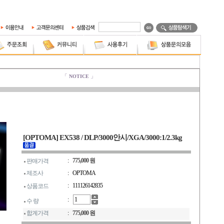
[OPTOMA] EX538 / DLP/3000안시/XGA/3000:1/2.3kg
:
775,000 원
판매가격
제조사
:
OPTOMA
:
111126142835
상품코드
:
수 량
합계가격
:
775,000 원