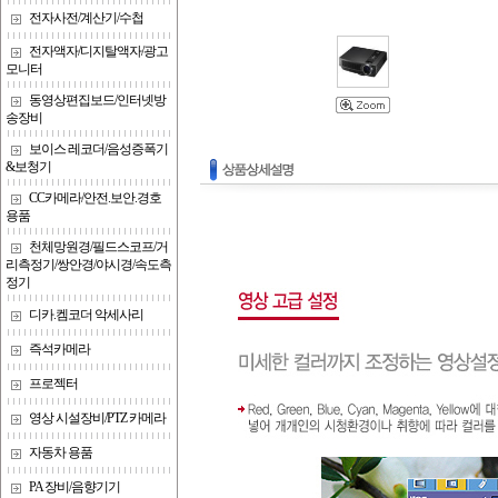
전자사전/계산기/수첩
전자액자/디지탈액자/광고
모니터
동영상편집보드/인터넷방
송장비
보이스 레코더/음성증폭기
&보청기
CC카메라/안전.보안.경호
용품
천체망원경/필드스코프/거
리측정기/쌍안경/야시경/속도측
정기
디카.켐코더 악세사리
즉석카메라
프로젝터
영상 시설장비/PTZ 카메라
자동차 용품
PA 장비/음향기기