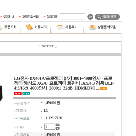
LG전자 BX401A/프로젝터 밝기 3001~4000안시 · 프로
젝터 해상도 XGA · 프로젝터 화면비 16:9/4:3 겸용 DLP·
4:3/16:9· 4000안시· 2800:1· 32dB· HDMI/DVI·...
:
1,459,000 원
판매가격
제조사
:
LG
:
111126125031
상품코드
:
수 량
합계가격
:
1,459,000 원