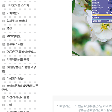
HIFI 오디오.스피커
어학학습기
알파/하프 스터디
PMP
MP3/라디오
블루투스 제품
DVD/VTR 플레이어/엠프
가전제품/생활용품
[이월상품/전시품/중고상
품]
아웃도어 용품
스마트폰&테블릿&핸드폰
주변기기
자전거.자전거용품
기타
배송기간
:
입금확인후 평균 2일 이내로
공휴일은 배송기간에 포함되