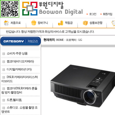
반갑습니다. 항상 저렴한가격과 최상의서비스로 고객님을 모시겠습니다.
현재위치
:
HOME
>
프로젝터
>
LG
소비자 주문 상품
켐코더(비디오카메라)
디지털카메라 (디카)
DSLR 카메라/미러리스/하
이브리드
캠코더/DSLR카메라 흔들
림 방지 촬영장비
드론,헬리캠,
스튜디오 . 쇼핑몰 촬영 조
명셋트