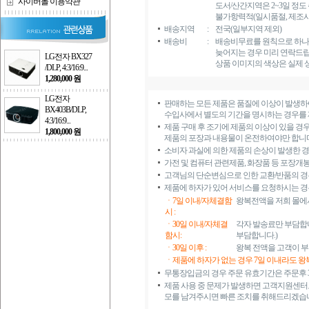
사이버몰 이용약관
도서/산간지역은 2~3일 정도
불가항력적(일시품절, 제조사 
배송지역
:
전국(일부지역 제외)
배송비
:
배송비무료를 원칙으로 하나 
늦어지는 경우 미리 연락드립
LG전자 BX327
상품 이미지의 색상은 실제 
/DLP, 4:3/16:9...
1,280,000 원
LG전자
판매하는 모든 제품은 품질에 이상이 발생하
BX403B/DLP,
수입사에서 별도의 기간을 명시하는 경우를 제
4:3/16:9...
제품 구매 후 조기에 제품의 이상이 있을 경우(
1,800,000 원
제품의 포장과 내용물이 온전하여야만 합니다
소비자 과실에 의한 제품의 손상이 발생한 경우
가전 및 컴퓨터 관련제품, 화장품 등 포장개
고객님의 단순변심으로 인한 교환/반품의 경
제품에 하자가 있어 서비스를 요청하시는 경
ㆍ7일 이내/자체결함
왕복전액을 저희 몰에
시 :
ㆍ30일 이내/자체결
각자 발송료만 부담합니
함시:
부담합니다.)
ㆍ30일 이후 :
왕복 전액을 고객이 
ㆍ제품에 하자가 없는 경우 7일 이내라도 
무통장입금의 경우 주문 유효기간은 주문후 3
제품 사용 중 문제가 발생하면 고객지원센터로
모를 남겨주시면 빠른 조치를 취해드리겠습