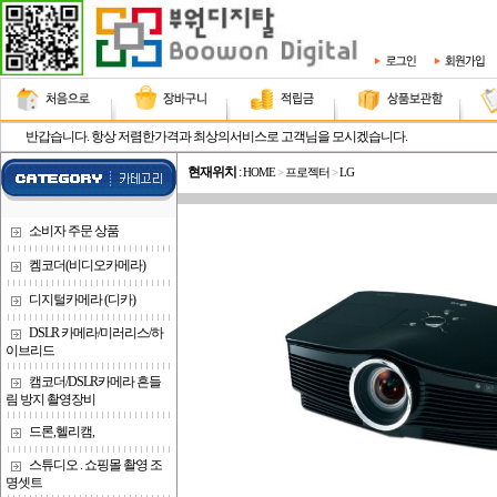
반갑습니다. 항상 저렴한가격과 최상의서비스로 고객님을 모시겠습니다.
현재위치
:
HOME
>
프로젝터
>
LG
소비자 주문 상품
켐코더(비디오카메라)
디지털카메라 (디카)
DSLR 카메라/미러리스/하
이브리드
캠코더/DSLR카메라 흔들
림 방지 촬영장비
드론,헬리캠,
스튜디오 . 쇼핑몰 촬영 조
명셋트