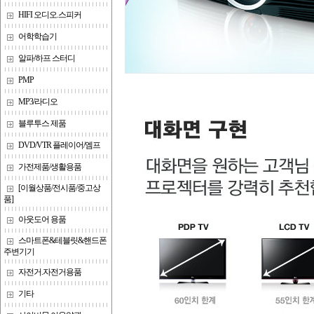
HIFI 오디오.스피커
어학학습기
알파/하프 스터디
PMP
MP3/라디오
블루투스 제품
DVD/VTR 플레이어/엠프
가전제품/생활용품
[이월상품/전시품/중고상
품]
아웃도어 용품
스마트폰&테블릿&핸드폰
주변기기
자전거.자전거용품
기타