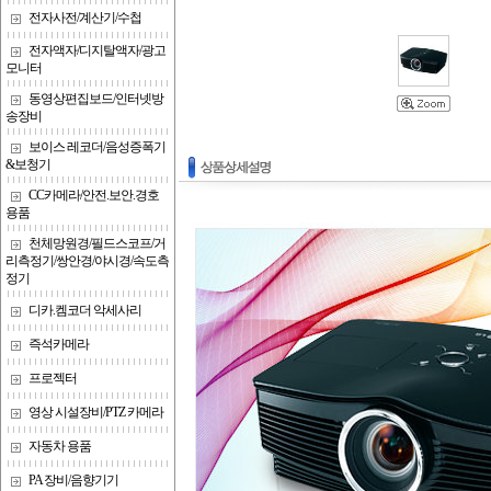
전자사전/계산기/수첩
전자액자/디지탈액자/광고
모니터
동영상편집보드/인터넷방
송장비
보이스 레코더/음성증폭기
&보청기
CC카메라/안전.보안.경호
용품
천체망원경/필드스코프/거
리측정기/쌍안경/야시경/속도측
정기
디카.켐코더 악세사리
즉석카메라
프로젝터
영상 시설장비/PTZ 카메라
자동차 용품
PA 장비/음향기기